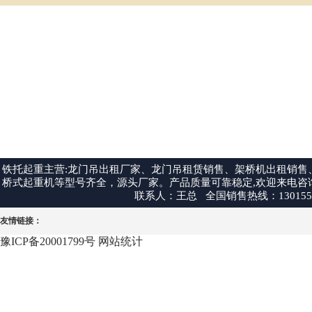
铁托起重主营:龙门吊出租厂家、龙门吊租赁销售、架桥机出租销
桥式起重机等型号齐全，源头厂家。产品质量可靠稳定,欢迎来电咨询:1301550
联系人：王总 全国销售热线：13015507
友情链接：
豫ICP备20001799号
网站统计