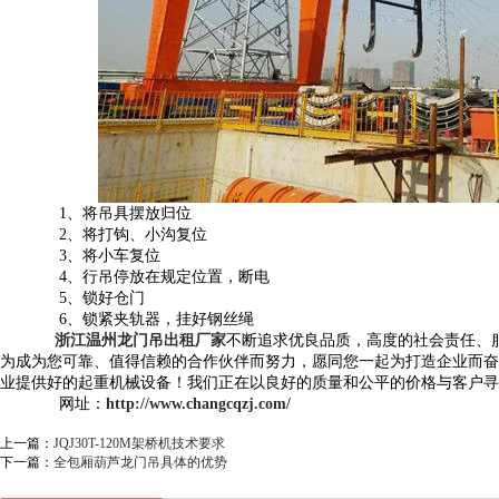
1、将吊具摆放归位
2、将打钩、小沟复位
3、将小车复位
4、行吊停放在规定位置，断电
5、锁好仓门
6、锁紧夹轨器，挂好钢丝绳
浙江温州龙门吊出租厂家
不断追求优良品质，高度的社会责任、
为成为您可靠、值得信赖的合作伙伴而努力，愿同您一起为打造企业而奋
业提供好的起重机械设备！我们正在以良好的质量和公平的价格与客户寻
网址：
http://www.changcqzj.com/
上一篇：
JQJ30T-120M架桥机技术要求
下一篇：
全包厢葫芦龙门吊具体的优势