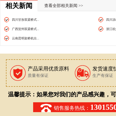
相关新闻
查看全部相关新闻 >>
四川甘孜双梁桥式...
四川凉山
广西贺州双梁桥式...
浙江杭州
云南昆明架桥机出...
产品采用优质原料
发货速度
质量有保证
生产有保证
温馨提示：如果您对我们的产品感兴趣，可
130155
销售服务热线：