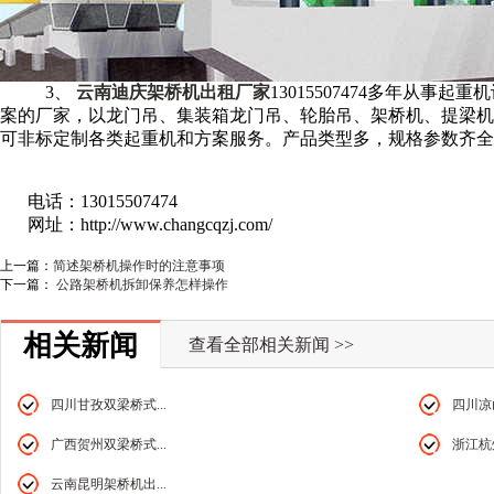
3、
云南迪庆架桥机出租厂家
13015507474多年从
案的厂家，以龙门吊、集装箱龙门吊、轮胎吊、架桥机、提梁机
可非标定制各类起重机和方案服务。产品类型多，规格参数齐全
电话：13015507474
网址：http://www.changcqzj.com/
上一篇：
简述架桥机操作时的注意事项
下一篇：
公路架桥机拆卸保养怎样操作
相关新闻
查看全部相关新闻 >>
四川甘孜双梁桥式...
四川凉山
广西贺州双梁桥式...
浙江杭州
云南昆明架桥机出...