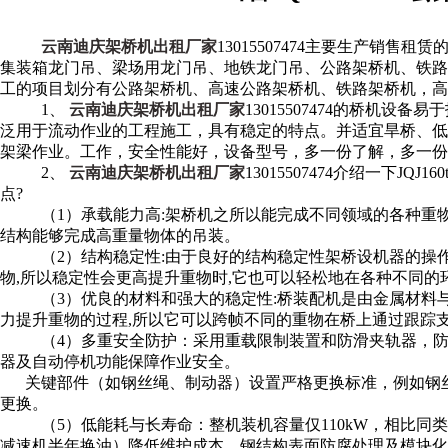
云南迪庆架桥机出租厂家
13015507474主要生产销
集装箱龙门吊、梁场用龙门吊、地铁龙门吊、公路架桥机、铁路
工的项目划分有公路架桥机、高速公路架桥机、铁路架桥机，高
1、
云南迪庆架桥机出租厂家
13015507474的桥机
泛用于流动作业的工程施工，具有稳定的特点。并适宜旱桥、低
架梁作业。工作，安全性能好，设备型号，多一份了解，多一份
2、
云南迪庆架桥机出租厂家
13015507474介绍一下JQ
点?
（1）承载能力高:架桥机之所以能完成不同领域的各种重
结构能够完成高重量物体的吊装。
（2）结构稳定性:由于良好的结构稳定性架桥设机器的操作
物,所以稳定性会更高提升重物时,它也可以轻松地在各种不同的
（3）优良的材料和强大的稳定性:桥装配机是由金属材料与
力提升重物的过程,所以它可以跨帧不同的重物在桥上通过跟踪
（4）多重安全防护：采用重载限制装置和防滑夹轨器，防
器及自动停机功能保障作业安全。
关键部件（如钢丝绳、制动器）设置严格更换标准，例如钢丝
更换。
（5）低能耗与长寿命：整机装机容量仅110kW，相比同类设
减速机半年换油）降低维护成本。钢结构表面防腐处理及模块化